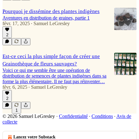
Pourquoi je dissémine des plantes indigènes
Aventures en distribution de graines, partie 1
févr. 17, 2025
Samuel LeGresley
•
2
Est-ce ceci la plus simple façon de créer une
Grainothèque de fleurs sauvages?
Voici ce qui me semble être une opération de
distribution de semences de plantes indigènes dans sa
forme la plus élémentaire. Il ne faut pas réinventer…
févr. 6, 2025
Samuel LeGresley
•
2
1
© 2026 Samuel LeGresley
·
Confidentialité
∙
Conditions
∙
Avis de
collecte
Lancez votre Substack