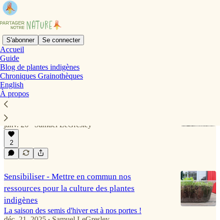
S'abonner
Se connecter
Accueil
Guide
Chroniques Grainothèques
Blog de plantes indigènes
Chroniques Grainothèques
English
À propos
Dites bonjour à la Guilde nature Hémiboréal
Partager notre nature rejoint un Club de journal
nature au mandat élargi (et quitte Substack)
janv. 26
Samuel LeGresley
•
2
Sensibiliser - Mettre en commun nos
ressources pour la culture des plantes
indigènes
La saison des semis d'hiver est à nos portes !
déc. 21, 2025
Samuel LeGresley
•